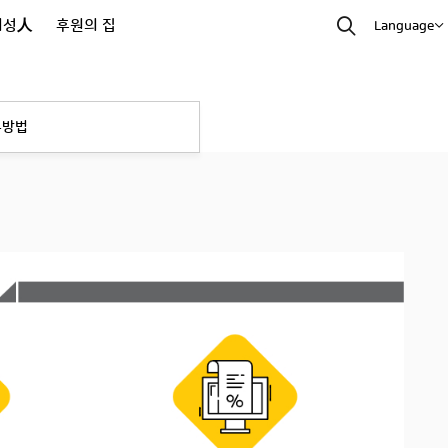
외성人
후원의 집
Language
부방법