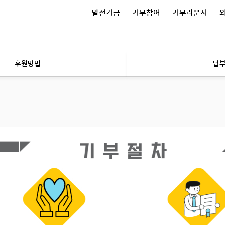
발전기금
기부참여
기부라운지
후원방법
납