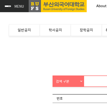
About
일반공지
학사공지
장학공지
검색 구분
번호