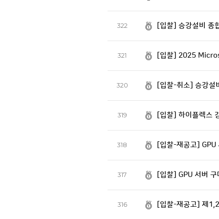
[입찰] 승강설비 종
322
[입찰] 2025 Mic
321
[입찰-취소] 승강설
320
[입찰] 하이플렉스 
319
[입찰-재공고] GPU
318
[입찰] GPU 서버 
317
[입찰-재공고] 제1
316