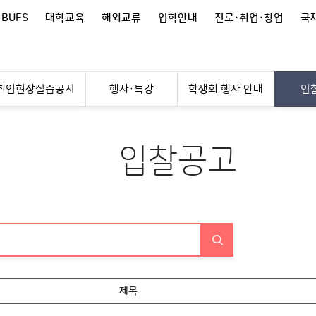
 BUFS
대학교육
해외교류
입학안내
진로·취업·창업
국제
취업현장실습공지
행사·특강
학생회 행사 안내
입
입찰공고
제목