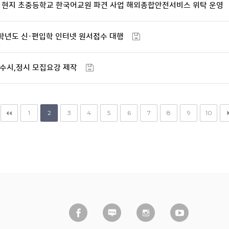
해외 현지 초중등학교 한국어교원 파견 사업 해외종합안전서비스 위탁 운영
27학년도 신·편입학 인터넷 원서접수 대행
도 수시,정시 모집요강 제작
1
2
3
4
5
6
7
8
9
10